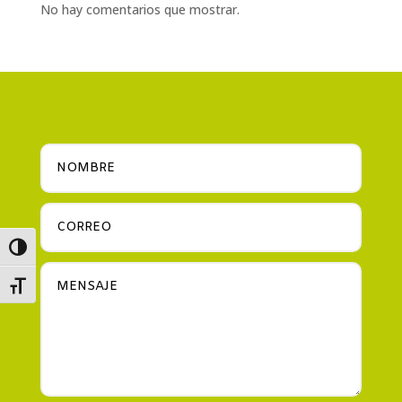
No hay comentarios que mostrar.
Alternar alto contraste
Alternar tamaño de letra