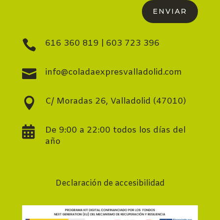
ENVIAR

616 360 819
|
603 723 396

info@coladaexpresvalladolid.com

C/ Moradas 26, Valladolid (47010)

De 9:00 a 22:00 todos los días del
año
Declaración de accesibilidad