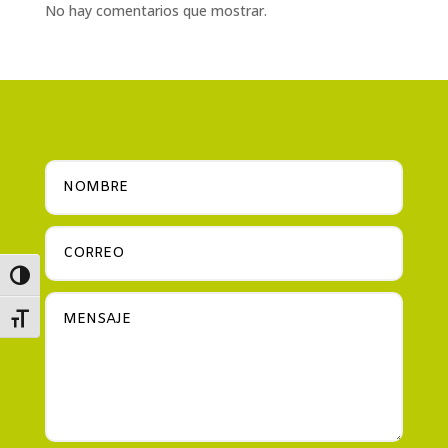
No hay comentarios que mostrar.
Alternar alto contraste
Alternar tamaño de letra