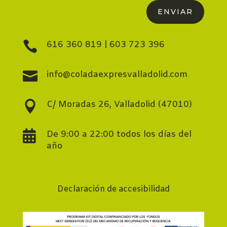
ENVIAR

616 360 819
|
603 723 396

info@coladaexpresvalladolid.com

C/ Moradas 26, Valladolid (47010)

De 9:00 a 22:00 todos los días del
año
Declaración de accesibilidad